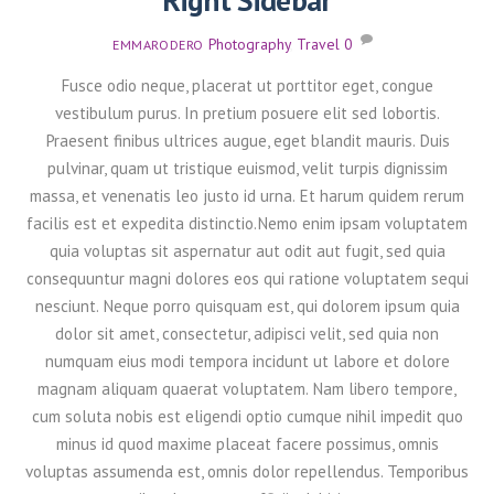
Right Sidebar
Photography
,
Travel
0
EMMARODERO
Fusce odio neque, placerat ut porttitor eget, congue
vestibulum purus. In pretium posuere elit sed lobortis.
Praesent finibus ultrices augue, eget blandit mauris. Duis
pulvinar, quam ut tristique euismod, velit turpis dignissim
massa, et venenatis leo justo id urna. Et harum quidem rerum
facilis est et expedita distinctio.Nemo enim ipsam voluptatem
quia voluptas sit aspernatur aut odit aut fugit, sed quia
consequuntur magni dolores eos qui ratione voluptatem sequi
nesciunt. Neque porro quisquam est, qui dolorem ipsum quia
dolor sit amet, consectetur, adipisci velit, sed quia non
numquam eius modi tempora incidunt ut labore et dolore
magnam aliquam quaerat voluptatem. Nam libero tempore,
cum soluta nobis est eligendi optio cumque nihil impedit quo
minus id quod maxime placeat facere possimus, omnis
voluptas assumenda est, omnis dolor repellendus. Temporibus