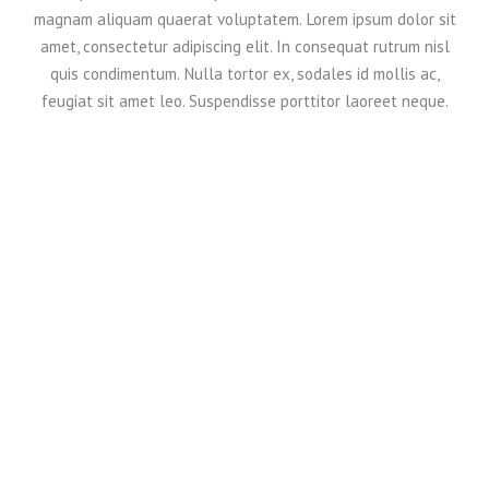
magnam aliquam quaerat voluptatem. Lorem ipsum dolor sit
amet, consectetur adipiscing elit. In consequat rutrum nisl
quis condimentum. Nulla tortor ex, sodales id mollis ac,
feugiat sit amet leo. Suspendisse porttitor laoreet neque.
APRIL
9
2015
2 Left Sidebars
Travel
0
EMMARODERO
Nulla tortor ex, sodales id mollis ac, feugiat sit amet leo.