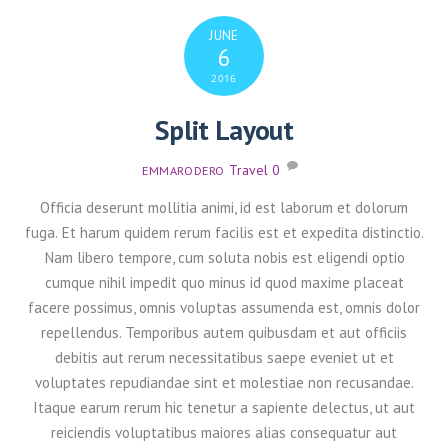
JUNE
6
2016
Split Layout
Travel
0
EMMARODERO
Officia deserunt mollitia animi, id est laborum et dolorum
fuga. Et harum quidem rerum facilis est et expedita distinctio.
Nam libero tempore, cum soluta nobis est eligendi optio
cumque nihil impedit quo minus id quod maxime placeat
facere possimus, omnis voluptas assumenda est, omnis dolor
repellendus. Temporibus autem quibusdam et aut officiis
debitis aut rerum necessitatibus saepe eveniet ut et
voluptates repudiandae sint et molestiae non recusandae.
Itaque earum rerum hic tenetur a sapiente delectus, ut aut
reiciendis voluptatibus maiores alias consequatur aut